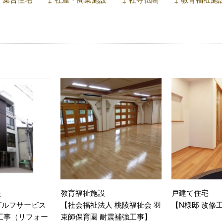
設
教育福祉施設
戸建て住宅
ゴルフサービス
【社会福祉法人 桃陵福祉会 羽
【N様邸 改修
工事（リフォー
束師保育園 耐震補強工事】