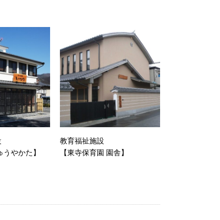
設
教育福祉施設
ゅうやかた】
【東寺保育園 園舎】