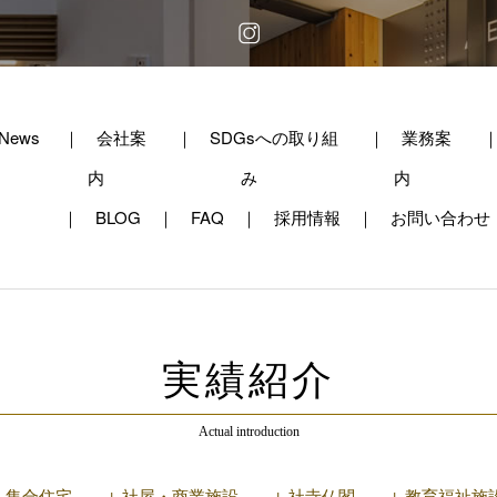
News
会社案
SDGsへの取り組
業務案
内
み
内
BLOG
FAQ
採用情報
お問い合わせ
実績紹介
Actual introduction
↓ 集合住宅
↓ 社屋・商業施設
↓ 社寺仏閣
↓ 教育福祉施