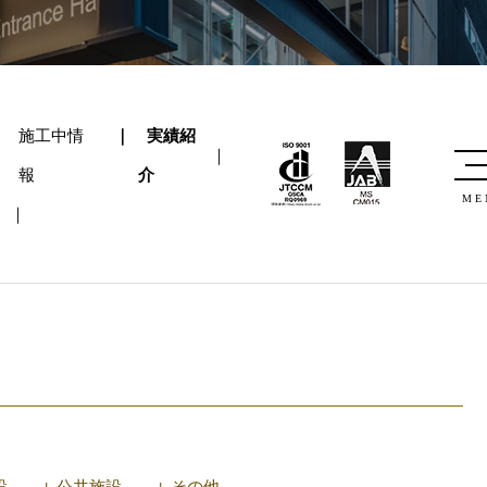
施工中情
実績紹
報
介
ME
設
↓ 公共施設
↓ その他