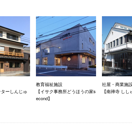
教育福祉施設
社屋・商業施
ンターしんじゅ
【イサク事務所どうほうの家s
【南禅寺 しし
econd】