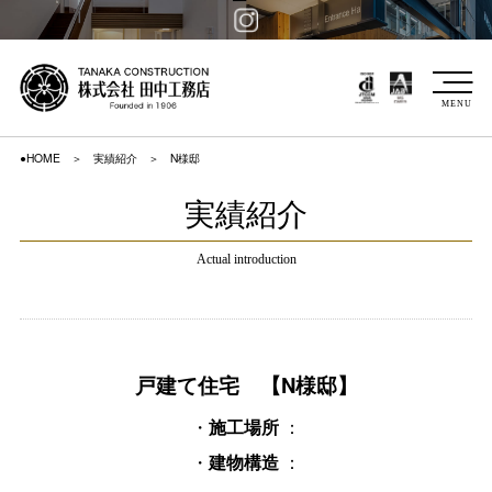
MENU
●HOME
実績紹介
N様邸
実績紹介
Actual introduction
戸建て住宅 【N様邸】
・
：
施工場所
・
：
建物構造