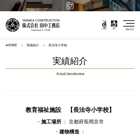
MENU
●HOME
実績紹介
長法寺小学校
実績紹介
Actual introduction
教育福祉施設 【長法寺小学校】
・
： 京都府長岡京市
施工場所
・
：
建物構造