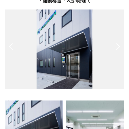
・
：S造3階建て
建物構造