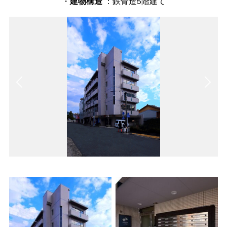
・
：鉄骨造5階建て
建物構造