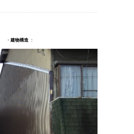
・
建物構造
：